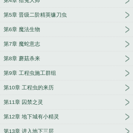
第4章 猎兔大师
第5章 晋级二阶精英镰刀虫
第6章 魔法生物
第7章 魔蛇意志
第8章 蘑菇杀来
第9章 工程虫施工群组
第10章 工程虫的来历
第11章 囚禁之灵
第12章 地下城有小精灵
第13章 进入地下三层