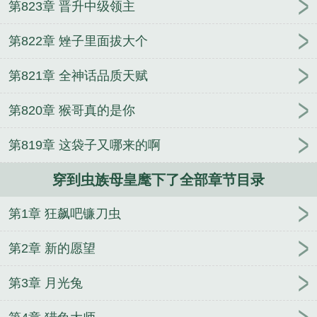
第823章 晋升中级领主
第822章 矬子里面拔大个
第821章 全神话品质天赋
第820章 猴哥真的是你
第819章 这袋子又哪来的啊
穿到虫族母皇麾下了全部章节目录
第1章 狂飙吧镰刀虫
第2章 新的愿望
第3章 月光兔