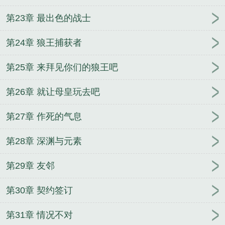
第23章 最出色的战士
第24章 狼王捕获者
第25章 来拜见你们的狼王吧
第26章 就让母皇玩去吧
第27章 作死的气息
第28章 深渊与元素
第29章 友邻
第30章 契约签订
第31章 情况不对