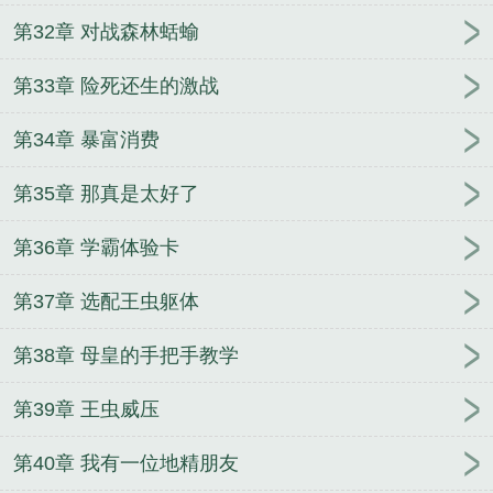
第32章 对战森林蛞蝓
第33章 险死还生的激战
第34章 暴富消费
第35章 那真是太好了
第36章 学霸体验卡
第37章 选配王虫躯体
第38章 母皇的手把手教学
第39章 王虫威压
第40章 我有一位地精朋友