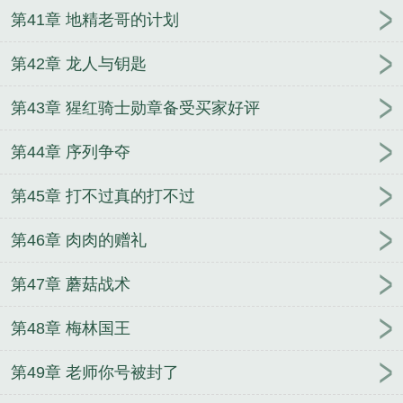
第41章 地精老哥的计划
第42章 龙人与钥匙
第43章 猩红骑士勋章备受买家好评
第44章 序列争夺
第45章 打不过真的打不过
第46章 肉肉的赠礼
第47章 蘑菇战术
第48章 梅林国王
第49章 老师你号被封了