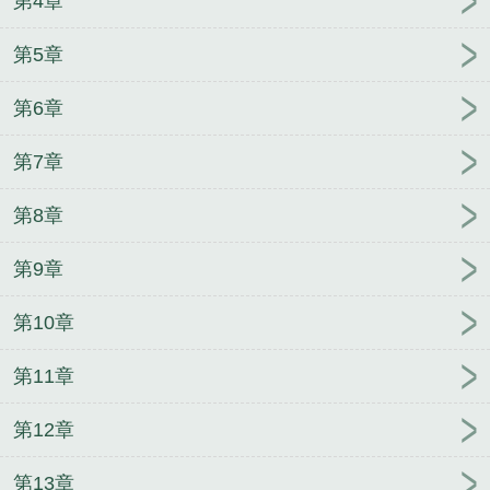
第4章
怀里来
在世良医
再临花滑之巅[竞技]
鸩羽钗GL
豪
门后妈带反派崽崽上娃综
签到七零：女配知青被大
第5章
佬娇宠了
当绿茶替嫁给纨绔太子后
大叔，轻轻抱
第6章
包租婆，怎么没灵气了
第7章
第8章
第9章
第10章
第11章
第12章
第13章