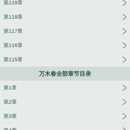
第119章
读
春归大地千山秀日照神州万木春
沉舟侧畔千帆过
尽病树前头万木春
回望征途千山远翘首前路万木春
第118章
沉舟尽厉万木春
万木春by到来风
乘舟侧畔千帆尽病
树前头万木春
横舟侧畔千帆过病树前头万木春
岭南
第117章
风劲万木春
侧畔千帆过病树前头万木春
春归大地千
山暖
万木春律师事务所
万木春是什么意思
沉舟侧
第116章
翻千帆过病树前头万木春
万木春 gl
万木春一站式营
销服务平台成都
万木春by到来风免费阅读
珠江潮涌
第115章
千帆竞
万木春华
乘舟侧畔千帆过病树前头万木春
万木春全部章节目录
征途回望千山远
沉舟侧畔千帆过病树床前万木春
万
木春度九天
万树前头万木春
沉舟侧畔干帆过
万木
第1章
春商贸有限公司
千帆过后万木春
千帆侧畔沉船过
万木春by喜河山txt
中华同庆千秋业
万木春集团
老
第2章
祖才是金大腿
欺负男主日常
邪医毒妃
豪门后妈带
兽崽在兽世爆红了
我凭讲鬼故事在地府爆红了
宠你
第3章
一辈子
团宠小师妹
成为有钱人以后
新时代新神
仙
我是职业NPC
年代文里养萌娃[七零]
师侄快到