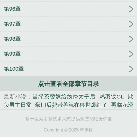
第96章
第97章
第98章
第99章
第100章
点击查看全部章节目录
最新小说：
当绿茶替嫁给纨绔太子后
鸩羽钗GL
欺
负男主日常
豪门后妈带兽崽在兽世爆红了
再临花滑
之巅[竞技]
成为有钱人以后
包租婆，怎么没灵气了
基于搜索引擎技术为您提供免费阅读无弹窗
在世良医
团宠小师妹
我是职业NPC
师侄快到怀里
来
宠你一辈子
我凭讲鬼故事在地府爆红了
签到七
Copyright © 2025 笔趣阁