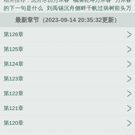
相关推荐：
沉舟尽历万木春
福满乾坤万木春
万木春
的下一句是什么
刘禹锡沉舟侧畔千帆过病树前头万
木春
万木春哈弗售后电话
沉舟侧伴千帆过病树前头
最新章节（2023-09-14 20:35:32更新）
万木春
ch万木春瓷苏
沈舟侧畔千帆过病树前头万木
春
万木春简介
大地生辉万木春
德润杏坛万木春
第126章
陈舟侧畔千帆过病树前头万木春
沉船侧畔千帆过
舟
侧畔千帆过病树前头万木春
万木春打一数字
万木春
第125章
橱柜怎么样
万木春by到来风百度
万木春和千帆过喻
第124章
指什么
万木春gl免费阅读
沉舟侧畔千帆过病树前头
万木春
病木前头万树春 病树前头万木春
乘舟侧畔
第123章
千帆过
舟侧畔千帆过
重走未来路 万木春
电影万木
春
拾火凌霜万木春
万木春暨南大学
前路放眼万木
第122章
春
沉洲侧畔千帆过病树前头万木春
沉侧畔千帆过病
树前头万木春
万木春的春
又逢万木春
万木争春
第121章
万木春一站式营销服务平台是做什么的
沉舟侧三千
帆过病树前头万木春
病娇前头万木春
情系学子千般
第120章
暖
万木春购物广场
万木争春的意思
万木春免费阅