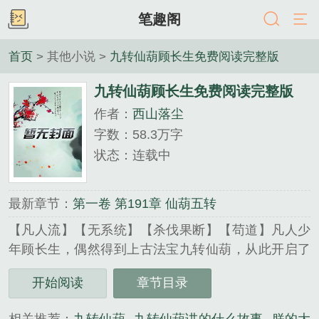
笔趣阁
首页
> 其他小说 >
九转仙葫顾长生免费阅读完整版
九转仙葫顾长生免费阅读完整版
作者：
西山落尘
字数：58.3万字
状态：连载中
最新章节：
第一卷 第191章 仙葫五转
【凡人流】【无系统】【杀伐果断】【苟道】凡人少
年顾长生，偶然得到上古法宝九转仙葫，从此开启了
功德修仙之路……人人嫌弃的废丹，经过九转仙葫的
开始阅读
章节目录
净化，变成了极品灵丹，普通的功法经过提升变成了
顶级功法，而且这仙葫还能进化……仙葫九转，转转