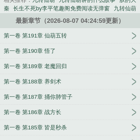
相关推荐：
九转仙葫
九转仙葫讲的什么故事
朕的大
不同，一转净化万物，二转点石成金，提升功法……
秦
长生不死by李平笔趣阁免费阅读无弹窗
九转仙葫
六转逆生死，九转定乾坤……而每一次仙葫进化，都
by顾长生笔趣阁免费阅读无弹窗
必须有航母陆离免
需要海量的功德和元魂，顾长生右手执剑杀戮收集元
最新章节（2026-08-07 04:24:59更新）
费阅读完整版
长生不死李平免费阅读完整版
必须有
魂，左手持盾庇护苍生积累功德，从此踏上一条逆天
航母在线免费全文阅读
九转仙葫by未删减版
必须有
第一卷 第191章 仙葫五转
之路……从此我顾长生为苍生立命，为天地立心，为
航母(陆离)番外结局笔趣阁百度云
必须有航母by未删
万世开太平……我为九葫之主，我为诸天至尊...
减版
长生不死(李平)番外结局笔趣阁百度云
必须有
第一卷 第190章 悟了
《九转仙葫顾长生免费阅读完整版》是西山落尘精心
航母(陆离)番外+大结局
九转仙葫(顾长生)番外+大结
创作的其他小说类小说。
第一卷 第189章 老魔回归
局
我都宇宙之主了
长生不死在线免费全文阅读
九
转仙葫(顾长生)番外结局笔趣阁百度云
长生不死(李
第一卷 第188章 养剑术
平)番外+大结局
长生不死by未删减版
必须有航母by
陆离笔趣阁免费阅读无弹窗
从演戏开始
九转仙葫在
第一卷 第187章 捅你肺管子
线免费全文阅读
第一卷 第186章 战方长
第一卷 第185章 皆是秒杀