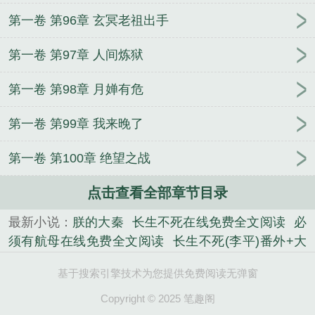
第一卷 第96章 玄冥老祖出手
第一卷 第97章 人间炼狱
第一卷 第98章 月婵有危
第一卷 第99章 我来晚了
第一卷 第100章 绝望之战
点击查看全部章节目录
最新小说：
朕的大秦
长生不死在线免费全文阅读
必
须有航母在线免费全文阅读
长生不死(李平)番外+大
结局
九转仙葫在线免费全文阅读
九转仙葫(顾长生)
基于搜索引擎技术为您提供免费阅读无弹窗
番外+大结局
长生不死by未删减版
必须有航母by未
删减版
必须有航母(陆离)番外+大结局
长生不死(李
Copyright © 2025 笔趣阁