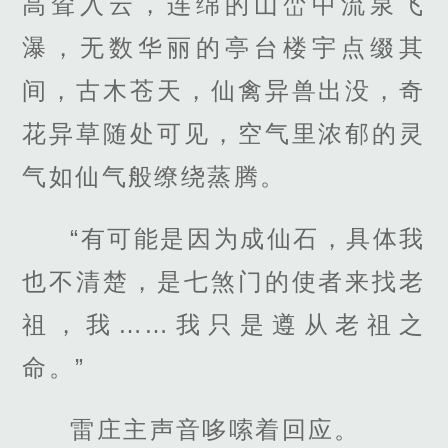
高耸入云，连绵的山峦中流泉飞
瀑，无数华丽的亭台楼宇点缀其
间，古木苍天，仙禽异兽出没，奇
花异草随处可见，空气里浓郁的灵
气如仙气般缭绕蒸腾。
“有可能是因为成仙石，具体我
也不清楚，是七煞门的使者来找老
祖，我……我只是遵从老祖之
命。”
雷庄主声音哆嗦着回应。