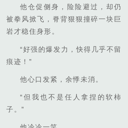
他仓促侧身，险险避过，却仍
被拳风掀飞，脊背狠狠撞碎一块巨
岩才稳住身形。
“好强的爆发力，快得几乎不留
痕迹！”
他心口发紧，余悸未消。
“但我也不是任人拿捏的软柿
子。”
他冷冷一笑。