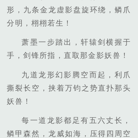
形，九条金龙虚影盘旋环绕，鳞爪
分明，栩栩若生！
萧墨一步踏出，轩辕剑横握于
手，剑锋所指，直取那金影妖兽！
九道龙形幻影腾空而起，利爪
撕裂长空，挟着万钧之势直扑那头
妖兽！
每一道龙影都足有五六丈长，
鳞甲森然，龙威如海，压得四周空