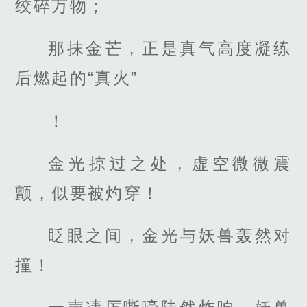
绞碎万物；
那抹金芒，正是真气高度凝练
后燃起的“真火”
！
金光掠过之处，虚空微微震
颤，似要被灼穿！
眨眼之间，金光与妖兽轰然对
撞！