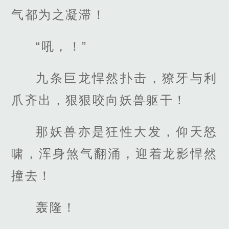
气都为之凝滞！
“吼，！”
九条巨龙悍然扑击，獠牙与利
爪齐出，狠狠咬向妖兽躯干！
那妖兽亦是狂性大发，仰天怒
啸，浑身煞气翻涌，迎着龙影悍然
撞去！
轰隆！