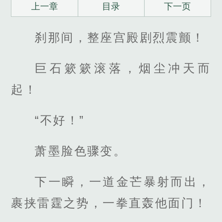
上一章
目录
下一页
刹那间，整座宫殿剧烈震颤！
巨石簌簌滚落，烟尘冲天而
起！
“不好！”
萧墨脸色骤变。
下一瞬，一道金芒暴射而出，
裹挟雷霆之势，一拳直轰他面门！