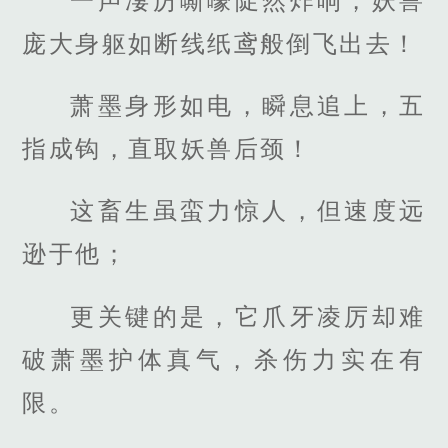
一声凄厉嘶嚎陡然炸响，妖兽
庞大身躯如断线纸鸢般倒飞出去！
萧墨身形如电，瞬息追上，五
指成钩，直取妖兽后颈！
这畜生虽蛮力惊人，但速度远
逊于他；
更关键的是，它爪牙凌厉却难
破萧墨护体真气，杀伤力实在有
限。