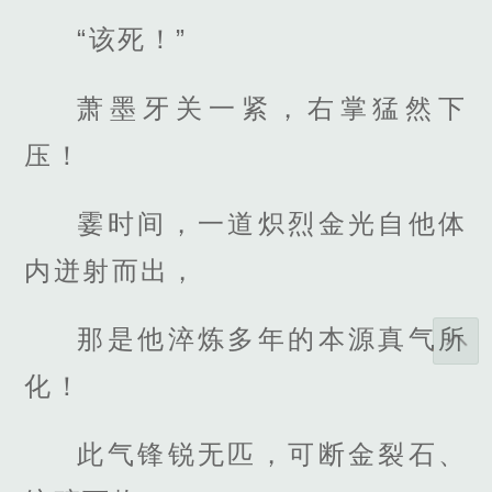
“该死！”
萧墨牙关一紧，右掌猛然下
压！
霎时间，一道炽烈金光自他体
内迸射而出，
那是他淬炼多年的本源真气所
化！
此气锋锐无匹，可断金裂石、