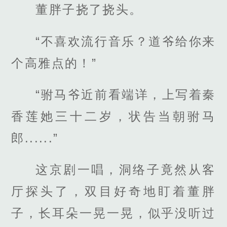
董胖子挠了挠头。
“不喜欢流行音乐？道爷给你来
个高雅点的！”
“驸马爷近前看端详，上写着秦
香莲她三十二岁，状告当朝驸马
郎......”
这京剧一唱，洞络子竟然从客
厅探头了，双目好奇地盯着董胖
子，长耳朵一晃一晃，似乎没听过