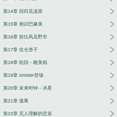
第14章 回归见泷原
第15章 相识巴麻美
第16章 前往风见野市
第17章 佐仓杏子
第18章 轮回－晓美焰
第19章 sinister登场
第20章 未来时钟－冰星
第21章 逃离
第22章 无人理解的悲哀