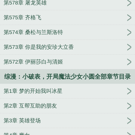
第578章 屠龙英雄
第575章 齐格飞
第574章 桑松与兰斯洛特
第573章 你是我的安珍大立香
第572章 伊丽莎白与清姬
综漫：小破表，开局魔法少女小圆全部章节目录
第1章 梦的开始我叫冰星
第2章 互帮互助的朋友
第3章 英雄登场