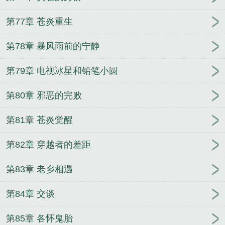
第77章 苍炎重生
第78章 暴风雨前的宁静
第79章 电视冰星和铅笔小圆
第80章 邪恶的完败
第81章 苍炎觉醒
第82章 穿越者的差距
第83章 老乡相遇
第84章 交谈
第85章 各怀鬼胎