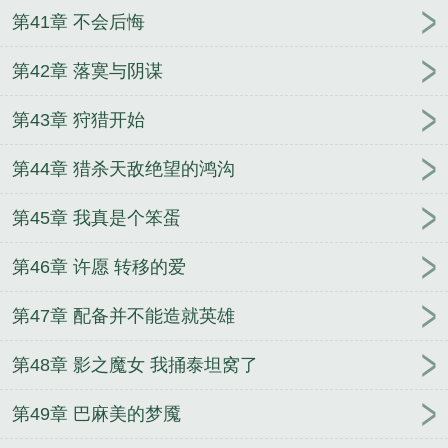
第41章 不会后悔
第42章 落寞与阴谋
第43章 狩猎开始
第44章 猎杀天敌绝望的鸿沟
第45章 我真是个笨蛋
第46章 许愿 转移的爱
第47章 配备并不能造就英雄
第48章 影之魔女 我捅泰坦窝了
第49章 巴麻美的梦魇