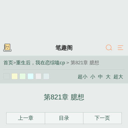
笔趣阁
首页
>
重生后，我在恋综嗑cp
> 第821章 臆想
超小
小
中
大
超大
第821章 臆想
上一章
目录
下一页