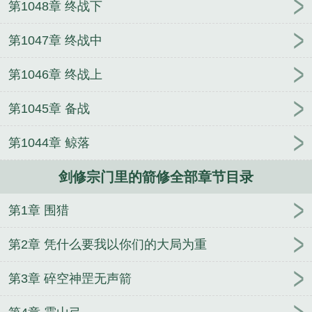
第1048章 终战下
冷静期结束他又后悔了
hp自救指南
求生：被狐耳娘
淹没，不知所措
佛系女主在末世的强者之路
废材修
第1047章 终战中
仙
揍敌客也能当好海军吗
暗黑死灵：带着小弟砸场
子
女配咸鱼不干了
第1046章 终战上
第1045章 备战
第1044章 鲸落
剑修宗门里的箭修全部章节目录
第1章 围猎
第2章 凭什么要我以你们的大局为重
第3章 碎空神罡无声箭