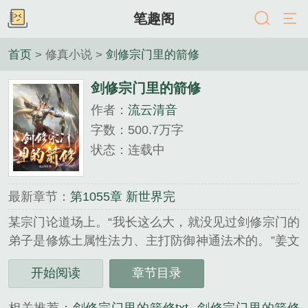
笔趣阁
首页
> 修真小说 >
剑修宗门里的箭修
剑修宗门里的箭修
作者：
流云清音
字数：500.7万字
状态：连载中
最新章节：
第1055章 新世界完
某宗门论道场上。“我长这么大，就没见过剑修宗门的
弟子是修炼土属性法力、主打防御神通法术的。”姜文
哲：“哎，那你今天就见到了！”“剑修修的剑法、求的
开始阅读
章节目录
是剑道，你根本不是剑修。”姜文哲：“箭法也是法，
矢道也是道......有法有道怎么就不是箭修了。”“剑修是