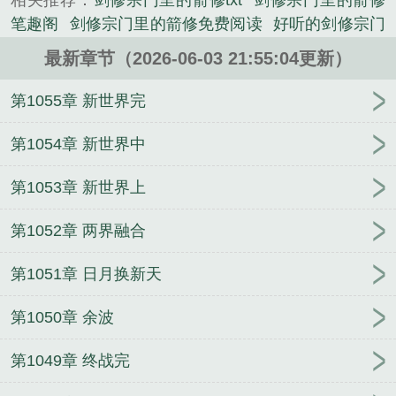
相关推荐：
剑修宗门里的箭修txt
剑修宗门里的箭修
攻击力超绝、千里之外取敌首级如探囊取物的修
笔趣阁
剑修宗门里的箭修免费阅读
好听的剑修宗门
士。”姜文哲：“我的箭......
名称
剑修去哪个宗门
剑修功法有哪些
剑修宗门里
《剑修宗门里的箭修》是流云清音精心创作的修真小
最新章节（2026-06-03 21:55:04更新）
的箭修是什么
剑修宗门里的箭修是什么境界
剑修宗
说类小说。
门有哪些
剑修门派介绍
好听的剑修宗门名字
剑修
第1055章 新世界完
宗门
剑修宗门里的箭修是谁啊
剑修宗门取个什么名
字
剑修功法推荐
剑修宗门里的箭修百度
剑修宗门
第1054章 新世界中
里的箭修是什么意思
剑修选哪个宗门
剑修的招式
第1053章 新世界上
剑修招式大全
剑修的武技
剑修的功法
剑修一般有
什么道
剑修是什么意思
剑修宗门里的箭修百度百
第1052章 两界融合
科
剑修宗门里的箭修是谁
剑修宗门里的箭修是什么
职业
人人都以为他是我白月光
从苟在灵田里开始修
第1051章 日月换新天
炼成帝
庶子逆袭：萧逸尘的权谋征途与爱
沪风疆
韵
穿越十年，影后要和我离婚
冷气候
[综英美]在超
第1050章 余波
英世界搞个大新闻
神豪富婆，这点小钱洒洒水啦
青
梅拌竹马
废材嫡女逆袭之凤舞九天
末代厂长穿越逆
第1049章 终战完
袭记
大唐：穿越带货，我是兕子小囊君
倒追三年，