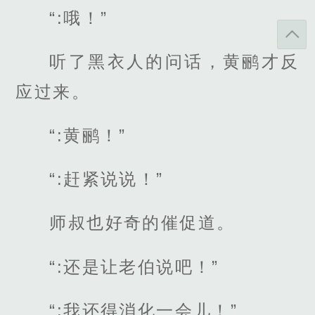
“:哦！”
听了黑衣人的问话，黄鹂才反
应过来。
“:黄鹂！”
“:赶紧说说！”
师叔也好奇的催促道。
“:还是让老伯说吧！”
“:我还得消化一会儿！”