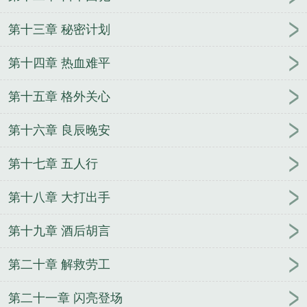
剧
烈火军校李文忠最后的结局
烈火军校中谁是内
鬼
烈火军校演员表 所有演员介绍
烈火军校谢襄什
第十三章 秘密计划
么时候喜欢顾燕帧
烈火军校金显荣身世
烈火军校电
视剧免费观看全集完整版土豆网
烈火军校男主
烈火
第十四章 热血难平
军校朱彦霖
烈火军校高清电视剧免费观看全集
烈火
第十五章 格外关心
军校电视剧剧情
烈火军校谢良辰最后跟谁在一起了
烈火军校在线免费观看
烈火军校李文忠结局
烈火军
第十六章 良辰晚安
校大结局怎么样
烈火军校剧情分集剧情
烈火军校郭
教官结局
烈火军校结局谁死了
烈火军校曲曼婷
烈
第十七章 五人行
火军校电视剧免费观看全集不卡顿
烈火军校郭书亭
结局
烈火军校李文忠为什么去送死
烈火军校百度
第十八章 大打出手
烈火军校谢襄最后和谁在一起
烈火军校沈听白扮演
者
烈火军校曲曼婷和郭教官什么关系
烈火军校李文
第十九章 酒后胡言
忠是好人还是坏人
烈火军校播出时间
烈火军校电视
剧全集在线观看
烈火军校郭主任和曲曼婷什么关系
第二十章 解救劳工
烈火军校第几集发现谢良辰是女的
烈火军校插曲入
第二十一章 闪亮登场
梦
烈火军校谢良辰怎么牺牲的
烈火军校沈君山结