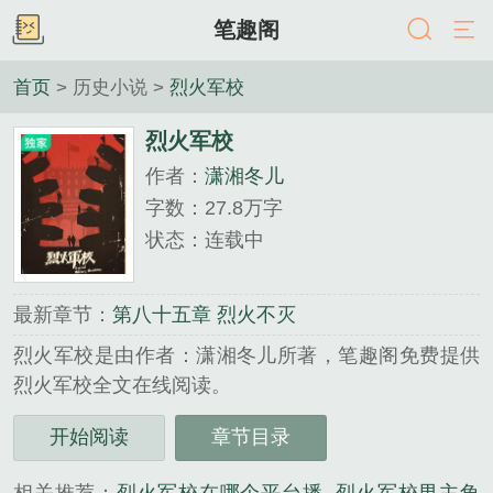
笔趣阁
首页
> 历史小说 >
烈火军校
烈火军校
作者：
潇湘冬儿
字数：27.8万字
状态：连载中
最新章节：
第八十五章 烈火不灭
烈火军校是由作者：潇湘冬儿所著，笔趣阁免费提供
烈火军校全文在线阅读。
三秒记住本站：笔趣阁 网址：www.5du5.co...
开始阅读
章节目录
《烈火军校》是潇湘冬儿精心创作的历史小说类小
说。