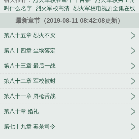
相关推荐：
烈火军校在哪个平台播
烈火军校男主角
叫什么名字
烈火军校高清
烈火军校电视剧全集在线
观看免费高清
烈火军校未删减版全集免费播放
烈火
最新章节（2019-08-11 08:42:08更新）
军校简介
烈火军校大结局
烈火军校顾燕帧
烈火军
校配音表
烈火军校有吻戏吗
烈火军校全集免费观
第八十五章 烈火不灭
看
烈火军校谢襄顾燕帧表白拥吻
烈火军校上映时
间
烈火军校什么时候播的
烈火军校顾燕帧谢襄什么
第八十四章 尘埃落定
时候在一起
烈火军校第几集男女主在一起
烈火军校
第八十三章 最后一战
曲曼婷亲生父亲是
烈火军校番外篇谢襄和顾燕帧接
吻
烈火军校原型
烈火军校好看吗
烈火军校李文忠
第八十二章 军校被封
怎么牺牲的
烈火军校织田显荣身世
烈火军校免费观
看完整版影视大全
烈火军校开机时间
烈火军校谢良
第八十一章 唇枪舌战
辰身份暴露是哪一集
烈火军校曲曼婷扮演者
烈火军
校男二扮演者
烈火军校电视剧剧情分集介绍
烈火军
第八十章 婚礼
校电视剧免费观看全集剧情高清
烈火军校全集免费
观看在线播放
烈火军校所有演员表
烈火军校演员
第七十九章 毒杀司令
烈火军校许凯
烈火军校百度百科
烈火军校电视剧剧