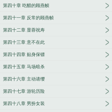
第四十章 吃醋的顾燕帧
第四十一章 反常的顾燕帧
第四十二章 显蓉祝寿
第四十三章 意不在此
第四十四章 贴身保镖
第四十五章 马场暗杀
第四十六章 主动请缨
第四十七章 游轮历险
第四十八章 男扮女装