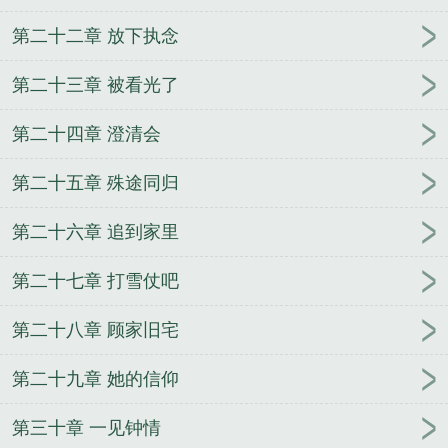
局
烈火军校电视剧免费观看全集完整版爱奇艺
烈火
第二十二章 放下执念
军校在线高清免费观看全集西瓜
烈火军校念青是怎
么回事
烈火军校是什么年代背景
烈火军校电视剧免
第二十三章 被看光了
费
烈火军校吴佳怡
烈火军校1-48全集免费
烈火军
校在线观看
烈火军校白鹿
烈火军校 电视剧
烈火军
第二十四章 澄清会
校全集免费播放
烈火军校哪一年播出的
烈火军校电
视剧免费观看全集完整版
烈火军校曲曼婷身世
烈火
第二十五章 殊途同归
军校结局
烈火军校演员表介绍
烈火军校谢襄
烈火
第二十六章 追到家里
军校免费观看
烈火军校豆瓣评分
烈火军校电视剧免
费观看
烈火军校曲曼婷最后和谁在一起了
烈火军校
第二十七章 打雪仗吧
顾燕帧什么时候知道谢襄是女的
烈火军校结局怎么
样
烈火军校沈君山
烈火军校分集剧情
毒后逆天之
第二十八章 顾家旧宅
至尊大小姐
婚婚来迟
最牛兵王
快穿100式
至尊战
神
明灯医学
末世重生之涅槃
王妃又下毒了
我的
第二十九章 她的信仰
宝藏男神藏不住了
库洛牌的魔法使
女总裁的贴身保
安
绝美总裁的贴身兵王
全能圣手
满级导演
抗日
第三十章 一见钟情