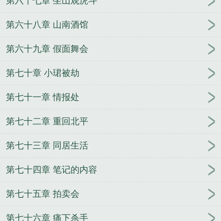
第六十七章 坐山观虎斗
第六十八章 山南酒馆
第六十九章 假面舞会
第七十章 小珺被劫
第七十一章 情报处
第七十二章 重回北平
第七十三章 同居生活
第七十四章 笔记的内容
第七十五章 拍卖会
第七十六章 痛下杀手