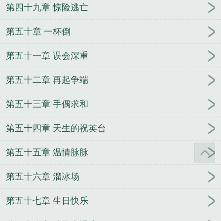
第四十九章 惊险逃亡
第五十章 一杯倒
第五十一章 误会深重
第五十二章 再起争端
第五十三章 手偶求和
第五十四章 天生的祝英台
第五十五章 温情脉脉
第五十六章 溜冰场
第五十七章 生日快乐