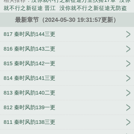
相关推荐：
没你就不行之新征途万里扶摇17章
没你
就不行之新征途 晋江
没你就不行之新征途无防盗
没你就不行之新征途秋叶胜花无错版
没你就不行
最新章节（2024-05-30 19:31:57更新）
113
没你就不行之新征途全文免费阅读
没你就不行
之新征途晋江手机版
没你就不行之新征途但行前路
817 秦时风韵144三更
林木儿
没你就不行之新征途林木儿最新
没你不行之
新征途txt
没你就不行之新征途讲的什么
没你就不行
816 秦时风韵143二更
之新征途TXT林木儿
没你就不行之新征途林
没你就
815 秦时风韵142一更
不行之新征途九点中文网
没你不行之新征途百度
没
你就不行之新征途116文学
没你就不行手机阅读
没
814 秦时风韵141三更
你就不行之新征途txt
没你就不行之新征途免费
没你
就不行之新征途36
没你就不行之新征途百度
没你就
813 秦时风韵140二更
不行之新征途作者林木儿
没你就不行之新征途林木
儿最新章节
没你就不行之新征途全文阅读
没你就不
812 秦时风韵139一更
行之新征途听书
没你就不行之新征途无错章
没你就
不行160
没你就不行之新征途林木儿txt
没你就不行
811 秦时风韵138三更
之新征途怎么不更新了
没你就不行之新征途苟行于