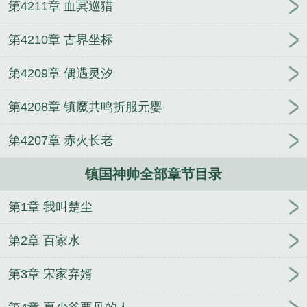
第4211章 血冥巡猎
后，绿茶怪我变心？
退役当天，捡了个美女总裁当
老婆
新婚后残疾大佬亲哭我
我和女神合租的日子
第4210章 古界坐标
万道武尊
神豪：从王者抢人头开始
徒儿你无敌了，
下山去吧
重生后影帝天天扒我马甲
重生六十年前，
第4209章 偶遇灵汐
靠着先知被封神了
第4208章 镇魔共鸣折服元婴
第4207章 赤火长老
镇国神帅全部章节目录
第1章 我叫楚尘
第2章 百家水
第3章 宋家弃婿