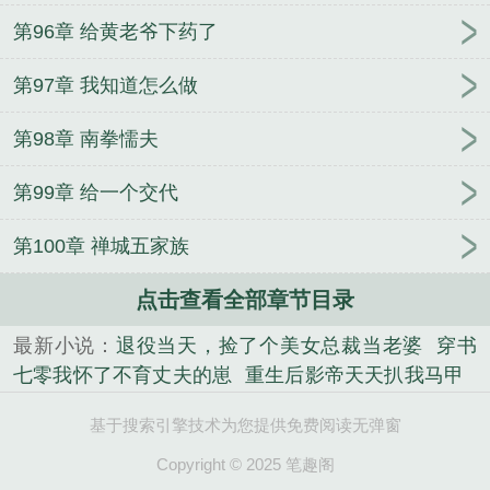
第96章 给黄老爷下药了
第97章 我知道怎么做
第98章 南拳懦夫
第99章 给一个交代
第100章 禅城五家族
点击查看全部章节目录
最新小说：
退役当天，捡了个美女总裁当老婆
穿书
七零我怀了不育丈夫的崽
重生后影帝天天扒我马甲
徒儿你无敌了，下山去吧
万道武尊
重生之高嫁
神
基于搜索引擎技术为您提供免费阅读无弹窗
豪：从王者抢人头开始
乖，江先生
护花小神医
我
一个鬼差，你让我跟校花领证？
神豪：不当舔狗
Copyright © 2025 笔趣阁