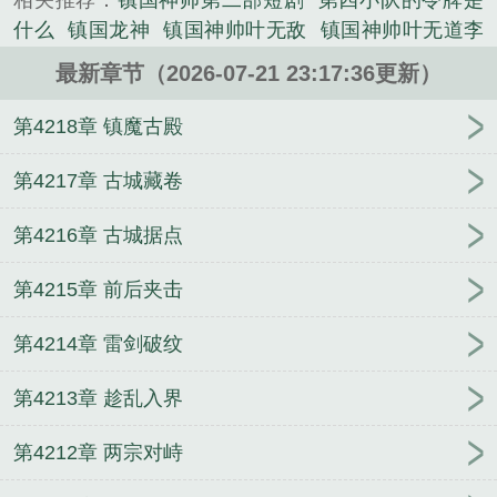
相关推荐：
镇国神帅第二部短剧
第四小队的令牌是
什么
镇国龙神
镇国神帅叶无敌
镇国神帅叶无道李
子柒
镇国神帅一口气看完全集
镇国神帅之强龙崛起
最新章节（2026-07-21 23:17:36更新）
短剧
镇国神帅李沐尘
99年天庭远征军
镇国神帅第
二季完结版在线观看
镇国神帅99年天庭远征军TXT
第4218章 镇魔古殿
镇国神师李沐尘
镇国神帅李沐辰
镇国神帅秦朗完结
版
镇国神帅楚心流
镇国神帅99年天庭远征军
镇国
第4217章 古城藏卷
神帅之强龙崛起剧照
镇国神帅之强龙崛起大结局
镇
第4216章 古城据点
国神帅楚尘几个女人
镇国神帅电视剧全集
镇国神帅
免费阅读
镇国神帅104集免费观看
镇国神帅的全
第4215章 前后夹击
文
镇国神帅叶无道短剧
镇国神帅最新章节列表
镇
国神帅有几个女主
镇国神帅短剧全集
这个歌手明明
第4214章 雷剑破纹
很强，却喜欢当老六
乖，江先生
七零甜蜜好时光
重生：从大学开始当首富
山野偷香小傻医
穿书七零
第4213章 趁乱入界
我怀了不育丈夫的崽
我一个鬼差，你让我跟校花领
证？
重生之高嫁
失忆后封太太乖巧人设崩了
护花
第4212章 两宗对峙
小神医
我闭世十年，下山已无敌
神豪：不当舔狗