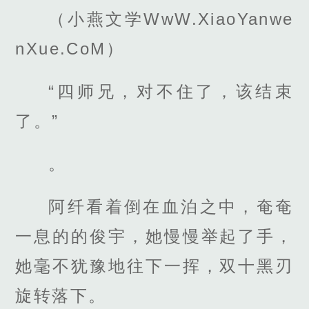
（小燕文学WwW.XiaoYanwe
nXue.CoM）
“四师兄，对不住了，该结束
了。”
。
阿纤看着倒在血泊之中，奄奄
一息的的俊宇，她慢慢举起了手，
她毫不犹豫地往下一挥，双十黑刃
旋转落下。