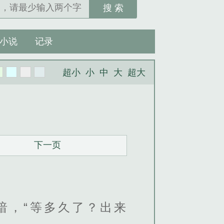
搜 索
小说
记录
超小
小
中
大
超大
下一页
暗，“等多久了？出来