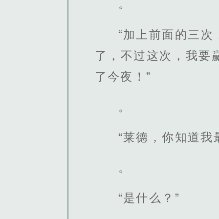
。
“加上前面的三
了，不过这次，我要
了今夜！”
。
“莱德，你知道我
。
“是什么？”