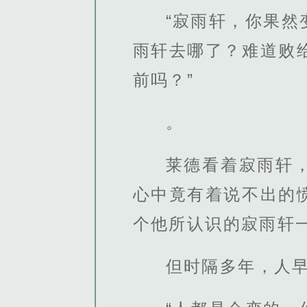
“寂雨轩，你果
雨轩去哪了？难道败
前吗？”
。
莱德看着寂雨轩
心中竟有着说不出的
个他所认识的寂雨轩
但时隔多年，人