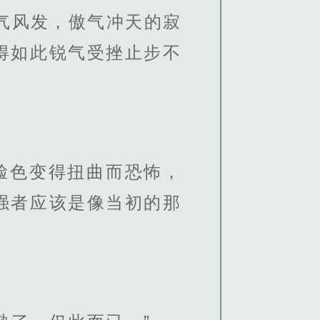
气风发，傲气冲天的寂
得如此锐气受挫止步不
脸色变得扭曲而恐怖，
强者应该是像当初的那