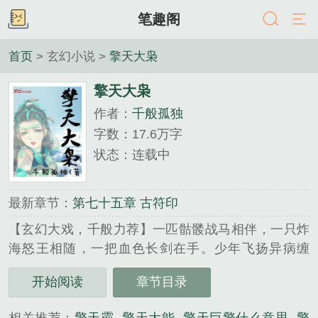
笔趣阁
首页
> 玄幻小说 >
擎天大枭
擎天大枭
作者：
千般孤独
字数：17.6万字
状态：连载中
最新章节：
第七十五章 古符印
【玄幻大戏，千般力荐】一匹骷髅战马相伴，一只炸
海怒王相随，一把血色长剑在手。少年飞扬异病缠
身，历经七死七生，在遗弃之城一步步崛起。血腥伴
开始阅读
章节目录
随他成长，诡诈逼迫他成熟，却依旧难逃弃子命
运……外族入侵，世间狂澜既倒，古魔破封，人界大