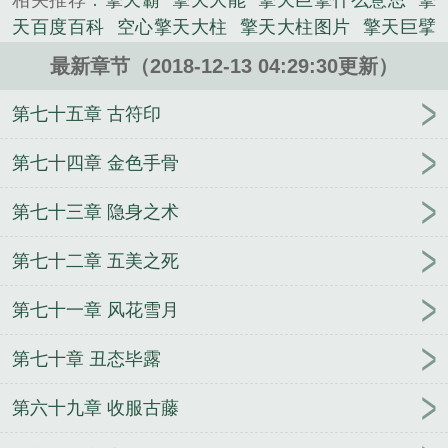
相关推荐：
擎天霸
擎天大能
擎天巨擎什么意思
擎
厦将倾。试问天下谁有擎天之力？唯有飞扬一路血染
天百度百科
空心擎天大柱
擎天大柱图片
擎天巨擘
衣衫！...
是什么属性
擎天啥意思
擎天实战完整视频大全
擎
《擎天大枭》是千般孤独精心创作的玄幻小说类小
最新章节（2018-12-13 04:29:30更新）
天大佬
擎天这个名字会不会太大
擎天大贼王演员
说。
表
擎天大弟子是谁
擎天巨擘
擎天和擎苍什么关
第七十五章 古符印
系
擎天巨伞
擎天大柱什么意思
擎天大OO
擎天
xml
擎天什么意思啊
擎天巨柱
擎天巨擘怎么读
擎
第七十四章 金色手骨
天巨孽怎么读
擎天大贼王
擎天大师
原擎天和擎
第七十三章 隐身之术
天
一什么擎天大柱
擎天大树图片
擎天巨擘是什么
意思
擎天最新章节
擎天在算命里是什么意思
擎天
第七十二章 五美之死
的大弟子是谁
擎天boss
擎天巨擘是谁的绰号
擎天
sir
擎天大汉的意思
擎天到底是何身份
擎天啥意
第七十一章 风花雪月
思?
擎天大弟子
现代修真：转世续缘
等风等你等婚
妆
花都威龙
遥夜相思太阳系
武之大陆之武圣
所
第七十章 丑态毕露
思在远道
校园青春时期
总裁的戏精女友
圣墟天意
之花之语
暗恋对象失忆了
创世诸灵
超位面反派
第六十九章 收服古藤
温颜盛凌寒
冷语
影客之西域唐门
［我英］我的心