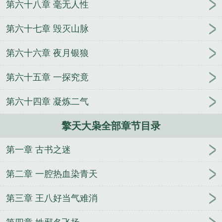
第六十八章 毫无人性
跳学院！DearMyHero～不愿消失的心情～
山河美艳
之偃花
它们都说你喜欢我
一大波江湖
山河日暮
第六十七章 毁灭山脉
第六十六章 夜月银狼
第六十五章 一探究竟
第六十四章 凝炼二气
擎天大枭全部章节目录
第一章 古书之迷
第二章 一腔热血染青天
第三章 王八好当气难消