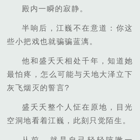
殿内一瞬的寂静。
半响后，江巍不在意道：你这
些小把戏也就骗骗蓝漓。
他和盛夭夭相处千年，知道她
最怕疼，怎么可能与天地大泽立下
灰飞烟灭的誓言?
盛夭夭整个人怔在原地，目光
空洞地看着江巍，此刻只觉陌生。
从前，就是自己轻轻咳嗽一