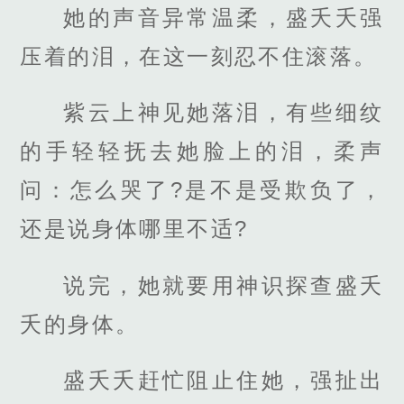
她的声音异常温柔，盛夭夭强
压着的泪，在这一刻忍不住滚落。
紫云上神见她落泪，有些细纹
的手轻轻抚去她脸上的泪，柔声
问：怎么哭了?是不是受欺负了，
还是说身体哪里不适?
说完，她就要用神识探查盛夭
夭的身体。
盛夭夭赶忙阻止住她，强扯出