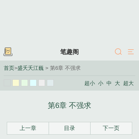
笔趣阁
首页
>
盛夭夭江巍
> 第6章 不强求
超小
小
中
大
超大
第6章 不强求
上一章
目录
下一页