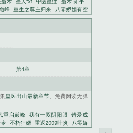
医蛊术
蛊人txt
中医蛊症
蛊术 知乎
巅峰
重生之尊主归来
八零娇媳有空
一双阴阳眼
现代的我和民国的她
九
医出山
绝代仙医
第4章
集
蛊医出山最新章节
、免费阅读无弹
代重启巅峰
我有一双阴阳眼
错爱成
帝令
不朽狂婿
重返2009叶炎
八零娇