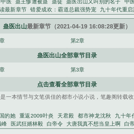
毒中医
蛊王惨遭被蛊
蛊徒
蛊医出山又叫别的名子
中
读最新章节
错爱成欢：霸道总裁强势宠
九十年代重启
龙沈秋
叶君临陈诗雨依依
重返2009叶炎
白帝令
我有
9叶炎
医武狂婿林毅
大唐我真不想当皇上啊
白帝令
蛊
蛊医出山
最新章节（2021-04-19 16:08:28更新）
3章
第2章
蛊医出山全部章节目录
2章
第3章
点击查看全部章节目录
，是一本情节与文笔俱佳的都市小说小说，笔趣阁转载收
国的她
重返2009叶炎
天君殿
都市神龙沈秋
九十年
巅峰
医武狂婿林毅
白帝令
大唐我真不想当皇上啊
白
主归来
叶君临陈诗雨依依
绝代仙医