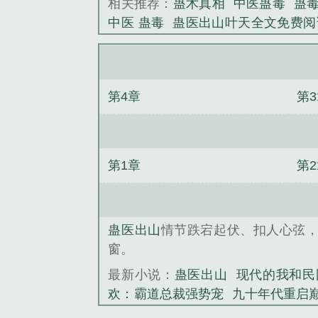
相关推荐：
蛊术真相
中医蛊毒
蛊
中医 蛊毒
蛊医出山叶天全文免费阅
间
我有一双阴阳眼
天君殿
都市神
十年代重启巅峰
不朽狂婿
重返200
第4章
第
第1章
第
蛊医出山
情节跌宕起伏、扣人心弦
窗。
最新小说：
蛊医出山
现代的我和民
欢：霸道总裁强势宠
九十年代重启
媳有空间
我有一双阴阳眼
重生之尊