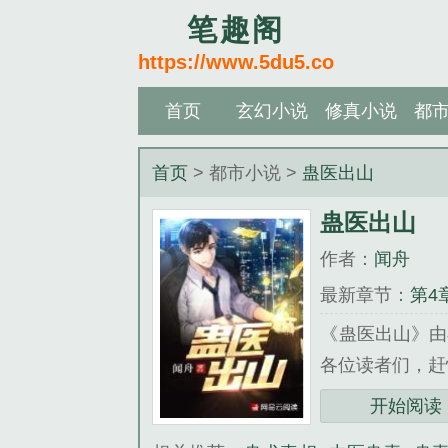
笔趣阁
https://www.5du5.co
首页
玄幻小说
修真小说
都
首页
> 都市小说 >
蛊医出山
蛊医出山
作者：
闻舟
最新章节：
第4
《蛊医出山》由
各位读者们，赶快
《蛊医出山》是
开始阅读