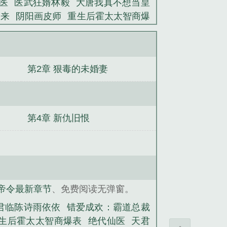
医
医武狂婿林毅
大唐我真不想当皇
归来
阴阳画皮师
重生后霍太太智商爆
间
都市神龙沈秋
第2章 狠毒的未婚妻
第4章 新仇旧恨
帝令最新章节
、免费阅读无弹窗。
君临陈诗雨依依
错爱成欢：霸道总裁
生后霍太太智商爆表
绝代仙医
天君