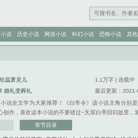
市小说
历史小说
网游小说
科幻小说
恐怖小说
其他
欣蕊萧灵儿
1.1万字 | 连载中
章 婚礼变葬礼
最后更新：2021-04-
》小说全文学为大家推荐！《白帝令》该小说主角分别是
倾心创作，喜欢这本小说的不要错过~无双白帝回归故里，
章节目录
奕白林欣蕊萧灵儿精心创作的都市小说类小说。