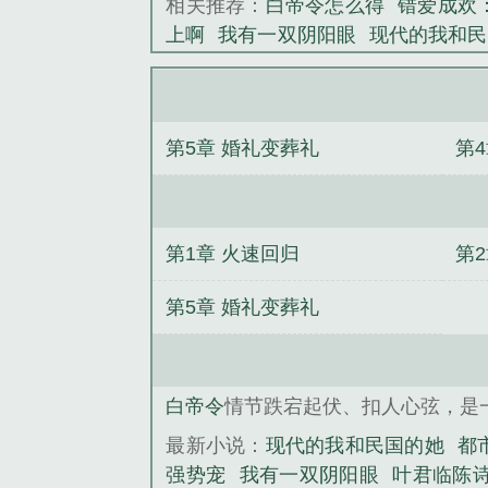
相关推荐：
白帝令怎么得
错爱成欢
上啊
我有一双阴阳眼
现代的我和民
表
九十年代重启巅峰
叶君临陈诗雨
第5章 婚礼变葬礼
第
第1章 火速回归
第
第5章 婚礼变葬礼
白帝令
情节跌宕起伏、扣人心弦，是
最新小说：
现代的我和民国的她
都
强势宠
我有一双阴阳眼
叶君临陈