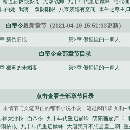
：霸道总裁强势宠
无双战帅
九十年代重启巅峰
绝代仙
国的她
我有一双阴阳眼
八零娇媳有空间
重生之尊主
依依
天君殿
白帝令
叶君临陈诗雨依依
八零娇媳有空
白帝令
最新章节（2021-04-19 15:51:33更新）
4章 新仇旧恨
第3章 假惺惺的一家人
白帝令全部章节目录
2章 狠毒的未婚妻
第3章 假惺惺的一家人
点击查看全部章节目录
一本情节与文笔俱佳的都市小说小说，笔趣阁转载收集
白
市神龙沈秋
白帝令
九十年代重启巅峰
阴阳画皮师
叶
诗雨依依
九十年代重启巅峰
大唐我真不想当皇上啊
重