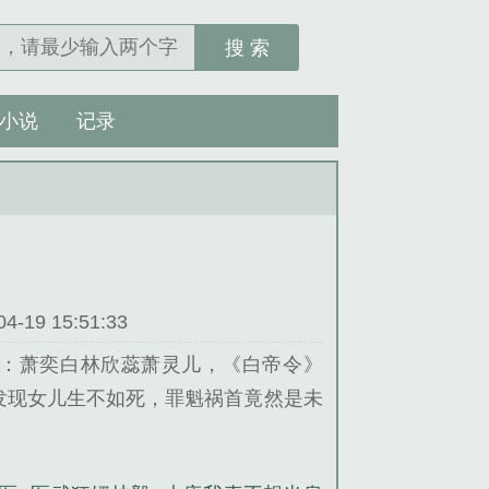
搜 索
小说
记录
19 15:51:33
：萧奕白林欣蕊萧灵儿，《白帝令》
发现女儿生不如死，罪魁祸首竟然是未