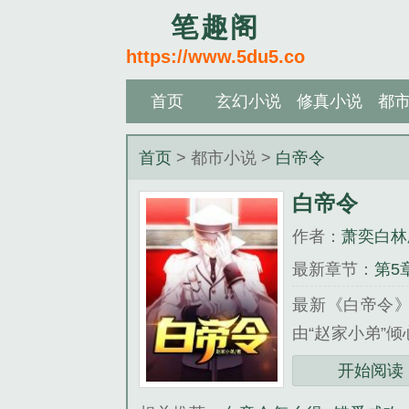
笔趣阁
https://www.5du5.co
首页
玄幻小说
修真小说
都
首页
> 都市小说 >
白帝令
白帝令
作者：
萧奕白林
最新章节：
第5
最新《白帝令
由“赵家小弟”
婚妻.........
开始阅读
《白帝令》是萧