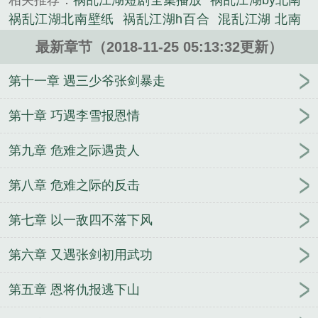
相关推荐：
祸乱江湖短剧全集播放
祸乱江湖by北南
祸乱江湖北南壁纸
祸乱江湖h百合
混乱江湖 北南
霍乱江湖txt
总有魔头祸乱江湖
一人之下错练八奇技
最新章节（2018-11-25 05:13:32更新）
祸乱江湖
乱炖江湖
祸乱江湖100集短剧
祸乱江湖
在线阅读北南
祸乱江湖好看吗
神经祸乱江湖
祸乱
第十一章 遇三少爷张剑暴走
武林
祸乱江湖短剧免费观看全集
祸乱江湖电影完整
版
祸乱江湖 北南
祸乱江山作者
祸乱江湖林平之
第十章 巧遇李雪报恩情
祸乱江湖电影免费观看
祸乱江湖1-40集免费
祸乱江
第九章 危难之际遇贵人
湖北南
祸乱江湖北南好看吗
祸乱江湖短剧在线观
看
祸乱江湖by北南txt
本座身为鬼主势必祸乱江湖
第八章 危难之际的反击
霍乱江湖
祸乱江湖臭小子
祸乱江湖 八喜
开局七杀
凶星我以女儿身祸乱江湖
妖女祸乱江湖
祸乱江湖师
第七章 以一敌四不落下风
娘
祸乱江湖北南讲的什么
总有魔头祸乱江湖TXT
混乱江湖情
祸乱江湖短剧全集免费
主角祸乱江湖
第六章 又遇张剑初用武功
的
武侠武当熊孩子祸乱江湖
误练神功祸乱江湖
遇
人不淑祸乱江湖
祸乱江湖橙光
祸乱江湖by北南免费
第五章 恩将仇报逃下山
阅读
祸乱江湖全集免费阅读
祸乱江湖北南吞噬
祸