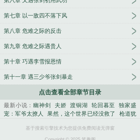
第六章 又遇张剑初用武功
第七章 以一敌四不落下风
第八章 危难之际的反击
第九章 危难之际遇贵人
第十章 巧遇李雪报恩情
第十一章 遇三少爷张剑暴走
点击查看全部章节目录
最新小说：
幽神剑
夫娇
渡铜湖
轮回暮至
独家盛
宠：军爷太撩人
果然，这个世界已经没救了
枪道犹
存
九州奇侠剑
考古秘史
万千势
第一少侠鹿三本
基于搜索引擎技术为您提供免费阅读无弹窗
再见了，江湖
重生星际养娃日常
灵魂助兽
末世宠
婚：军少，你最强
兀星
龙翊坤宫
偏执入骨：简少
Copyright © 2025 笔趣阁