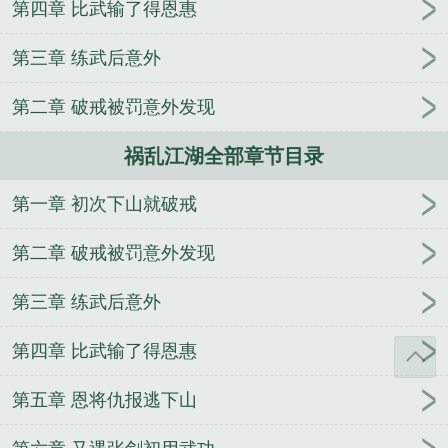
第四章 比武输了得恩惠
乱江湖TXT
祸乱江湖词语解释
祸乱江湖TXT笔趣
阁
祸乱江湖 圣墟网
祸乱江湖短剧免费观看
祸乱江
第三章 练武后意外
湖八喜
祸乱江湖歌曲
祸乱江湖短剧全集
错修神功
祸乱江湖
综武汤姆猫体质
祸乱江湖短剧全集免费播
第二章 破戒被罚意外发现
放
祸乱江山
祸乱江湖电影全集
祸乱江湖什么意
思
祸乱江湖短剧观看
错炼神功祸乱江湖
祸乱江湖
祸乱江湖全部章节目录
全集免费观看
祸乱江湖画集评价
错练神功 祸乱江
湖
兀星
幽神剑
龙翊坤宫
独家盛宠：军爷太撩人
第一章 初次下山就破戒
轮回暮至
重生星际养娃日常
灵魂助兽
枪道犹存
第二章 破戒被罚意外发现
渡铜湖
女配炮灰已上线
都市最强狂帝
九州奇侠
剑
果然，这个世界已经没救了
末世宠婚：军少，你
第三章 练武后意外
最强
偏执入骨：简少炽热宠妻
再见了，江湖
万千
势
夫娇
考古秘史
第一少侠鹿三本
第四章 比武输了得恩惠
第五章 恩将仇报逃下山