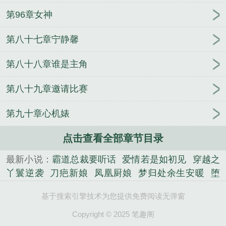
第96章女神
第八十七章宁静馨
第八十八章谁是主角
第八十九章邀请比赛
第九十章心机婊
点击查看全部章节目录
最新小说：
霸道总裁要听话
爱情若是如初见
穿越之
丫鬟逆袭
刀疤新娘
凤凰厨娘
梦归处余生安暖
堕
落天使之爱的羁绊
律政佳人：早安，男神大人！
银
基于搜索引擎技术为您提供免费阅读无弹窗
心棺
十面埋伏：就想赖着你
魔界球王
青风白露
重生之巅峰强少
修仙纵横两界
守护甜心之血沫泪
Copyright © 2025 笔趣阁