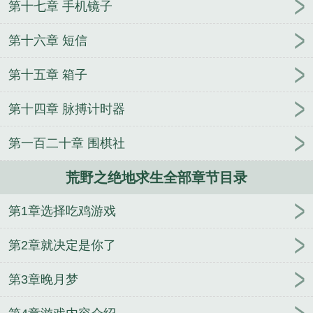
第十七章 手机镜子
野之绝地求生第54天
荒野绝地求生电影香港版
荒野
求生吃鸡游戏
荒野之绝地求生 东皇银龙
荒野行动
第十六章 短信
和绝地求生
荒野之绝地求生视频
绝地求生之荒野行
动
荒野生存绝地吃鸡
荒野绝地求生金句
荒野绝地
第十五章 箱子
求生以牧
荒野之绝地求生txt
律政佳人：早安，男神
大人！
在修仙界撩汉的日子
霸道总裁要听话
爱情
第十四章 脉搏计时器
若是如初见
刀疤新娘
穿越之丫鬟逆袭
堕落天使之
爱的羁绊
守护甜心之血沫泪痕
梦归处余生安暖
修
第一百二十章 围棋社
仙纵横两界
十面埋伏：就想赖着你
魔界球王
银心
荒野之绝地求生全部章节目录
棺
绝宠毒妃：魔帝，很傲娇
青风白露
变身本职漫
画家
凤凰厨娘
重生之巅峰强少
重生都市之仙界至
第1章选择吃鸡游戏
尊
道武神皇
第2章就决定是你了
第3章晚月梦