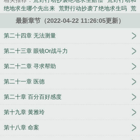
相关推荐：
荒野行动抄袭绝地求生赔偿
荒野行动和
绝地求生哪个先出来
荒野行动抄袭了绝地求生吗
荒
野行动跟绝地求生哪个先出
荒野绝地求生电影在线
最新章节（2022-04-22 11:26:05更新）
观看免费
荒野绝地求生在线观看
绝地求生荒野大逃
杀
荒野绝地求生电影免费观看
绝地荒野求生刺激战
第二十四章 无法测量
场
荒野绝地求生在线观看完整电影
PUBG荒野求
生
荒岛之绝地求生
荒野之绝地求生黄雅玲
荒野绝
第二十三章 眼镜Or战斗力
地枪战
荒野之绝地求生内容梗概
绝地求生荒野行动
第二十二章 寻求帮助
游戏
绝地求生之荒野大乱斗
荒野绝地求生已牧
绝
地求生和荒野行动
荒野日记绝地求生破解版
绝地求
第二十一章 医德
生和荒野行动有什么区别
荒野之绝地求生TXT
荒野
日记绝地求生攻略
和平精英 绝地求生 荒野行动
吃
第二十章 百分百好感度
鸡游戏荒野求生
荒野日记绝地求生
荒野之绝地求生
电影
绝地求生荒岛
荒野求生绝地战场2
荒野绝地求
第十九章 黄雅玲
生TXT
荒野行动和绝地求生哪个出来的早?
荒野之
绝地求生张山
吃鸡荒野求生
荒野行动和绝地求生哪
第十八章 命案
个好玩
荒野绝地枪战手机版
荒野绝地求生游戏
荒