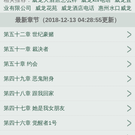
相关推荐：
威龙大酒店怎么样
威龙ktv电话
威龙置
小说。
业有限公司
威龙花苑
威龙酒店电话
惠州水口威龙
花园
威龙饭店
威龙大酒店
花都高手桃运威龙
威
最新章节（2018-12-13 04:28:55更新）
龙假日酒店
威龙酒店在什么位置
花都威龙仓库最累
三个岗位
清远威龙花园
威龙花园二手房
威龙饭店
第五十二章 世纪豪赌
地址
威龙酒店
惠州威龙花园
威龙广场
威龙会所
惠城区威龙花苑
威龙花园
威龙花园什么时候建的
第五十一章 裁决者
清远威龙花园小区
威龙饭店电话
威龙国际酒庄
威
第五十章 约会
龙地址
威龙宾馆电话
威龙新城怎么样
威龙国际大
酒店
威龙集团公司地址
威龙饭店订房热线
清远市
第四十九章 恶鬼附身
威龙花园地址
威龙度假村
广州威龙
威龙酒店是谁
开的
威龙酒庄在哪
［我英］我的心跳学院！
第四十八章 跟我回家
DearMyHero～不愿消失的心情～
圣墟天意之花之
语
邪皇圣传
等风等你等婚妆
温颜盛凌寒
所思在
第四十七章 她是我女朋友
远道
现代修真：转世续缘
武之大陆之武圣
影客之
西域唐门
总裁的戏精女友
山河美艳之偃花
它们都
第四十六章 觉醒者1号
说你喜欢我
一大波江湖
创世诸灵
暗恋对象失忆