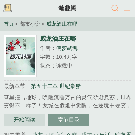
笔趣阁
首页
> 都市小说 >
威龙酒庄在哪
威龙酒庄在哪
作者：
侠梦武魂
字数：10.4万字
状态：连载中
最新章节：
第五十二章 世纪豪赌
彗星撞击地球，唤醒沉睡万古的灵气渐渐复苏，世界
变得不一样了！龙城在危难中觉醒，在逆境中蜕变，
在深渊中涅槃，在死亡后重生。“好吧！我只想做个护
开始阅读
章节目录
花使者而已，却一不小心拯救了世界！”...
《威龙酒庄在哪》是侠梦武魂精心创作的都市小说类