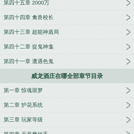
第四十五章 2000万
了
校园青春时期
漫展的男厕所有异界
遥夜相思太
阳系
冷语
超位面反派
第四十四章 禽兽校长
第四十三章 超能神盾局
第四十二章 捉鬼神龛
第四十一章 遭遇色鬼
威龙酒庄在哪全部章节目录
第一章 惊魂噩梦
第二章 护花系统
第三章 玩家等级